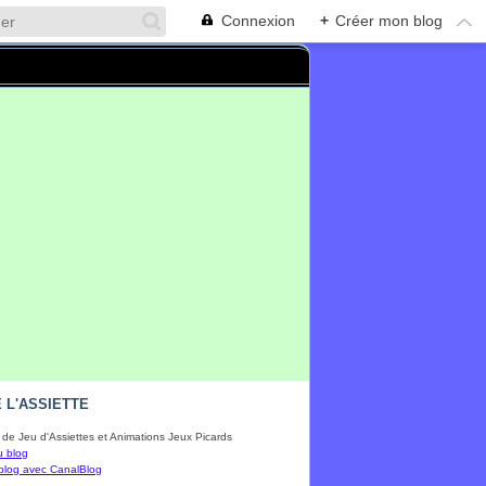
Connexion
+
Créer mon blog
 L'ASSIETTE
de Jeu d'Assiettes et Animations Jeux Picards
u blog
blog avec CanalBlog