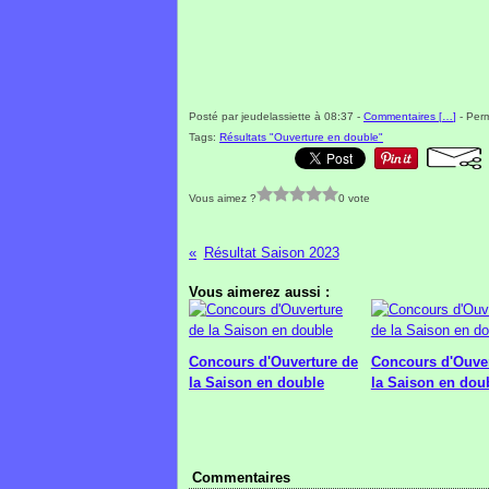
Posté par jeudelassiette à 08:37 -
Commentaires [
…
]
- Perm
Tags:
Résultats "Ouverture en double"
Vous aimez ?
0 vote
Résultat Saison 2023
Vous aimerez aussi :
Concours d'Ouverture de
Concours d'Ouver
la Saison en double
la Saison en dou
Commentaires