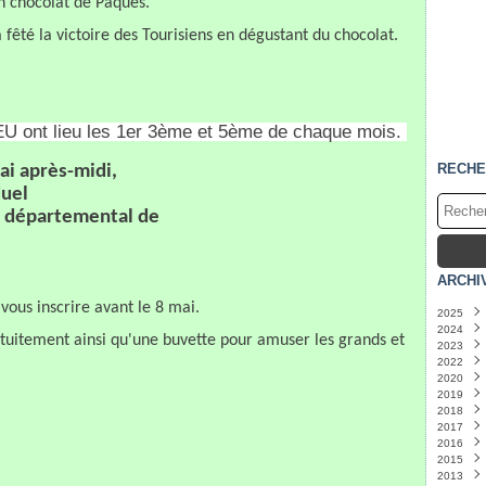
n chocolat de Pâques.
fêté la victoire des Tourisiens en dégustant du chocolat.
 ont lieu les 1er 3ème et 5ème de chaque mois.
RECHE
i après-midi,
duel
é départemental de
ARCHI
vous inscrire avant le 8 mai.
2025
2024
Avril
(
ratuitement ainsi qu'une buvette pour amuser les grands et
2023
Janvi
Mai
(
2022
Avril
Déce
(
2020
Mars
Août
Mai
(
2019
Juille
Mars
2018
Juin
Janvi
Avril
(
(
2017
Mai
Mars
Nove
(
2016
Févri
Févri
Sept
Mars
2015
Janvi
Nove
2013
Octo
Nove