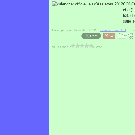
CONCO
ette (1
h30 dé
salle 
Posté par jeudelassiette à 07:29 -
Commentaires [
…
]
- Perm
Vous aimez ?
0 vote