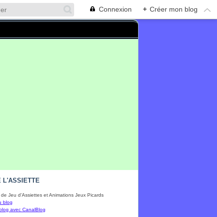
Connexion
+
Créer mon blog
 L'ASSIETTE
de Jeu d'Assiettes et Animations Jeux Picards
u blog
blog avec CanalBlog