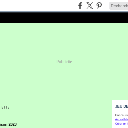
Publicité
JEU DE
SIETTE
Concours 
Accueil d
Créer un 
ison 2023