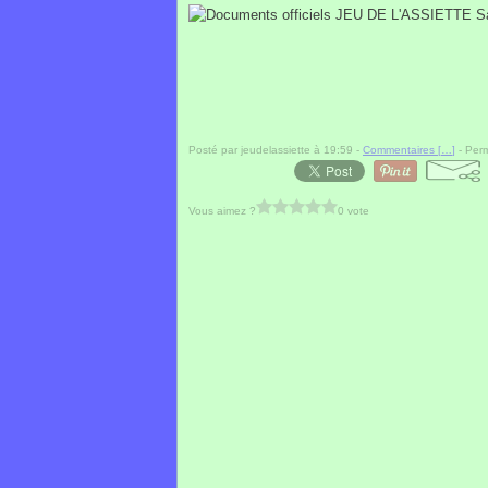
Posté par jeudelassiette à 19:59 -
Commentaires [
…
]
- Perm
Vous aimez ?
0 vote