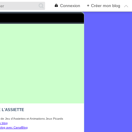
Connexion
+
Créer mon blog
 L'ASSIETTE
de Jeu d'Assiettes et Animations Jeux Picards
u blog
blog avec CanalBlog