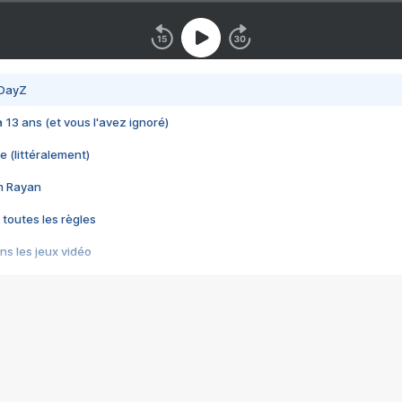
 DayZ
 a 13 ans (et vous l'avez ignoré)
e (littéralement)
im Rayan
 toutes les règles
s les jeux vidéo
us choquant de Rockstar ? - Le scandale BULLY
e plus moche de Steam
du RÊVE tourne au CAUCHEMAR
pendant 8 heures