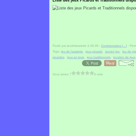
Liste des jeux Picards et Traditionnels dispo
Posté par jeudelassiette à 08:39 -
Commentaires [
…
]
- Perm
Tags:
jeu de l'assiette
,
jeux picards
,
ancien jeu
,
jeu de gr
picardes
,
jeux en bois
,
jeux traditionnels
,
location de jeux
Vous aimez ?
0 vote