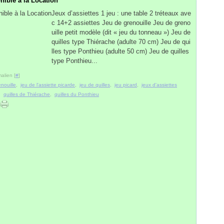
nible à la Location
Jeux d’assiettes 1 jeu : une table 2 tréteaux ave
c 14+2 assiettes Jeu de grenouille Jeu de greno
uille petit modèle (dit « jeu du tonneau ») Jeu de
quilles type Thiérache (adulte 70 cm) Jeu de qui
lles type Ponthieu (adulte 50 cm) Jeu de quilles
type Ponthieu...
alien [
#
]
enouille
,
jeu de l'assiette picarde
,
jeu de quilles
,
jeu picard
,
jeux d'assiettes
,
quilles de Thiérache
,
quilles du Ponthieu