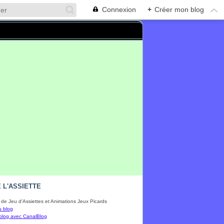
Connexion
+
Créer mon blog
 L'ASSIETTE
de Jeu d'Assiettes et Animations Jeux Picards
u blog
blog avec CanalBlog