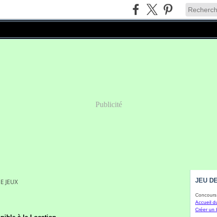
Publicité
JEU DE
E JEUX
Concours 
Accueil d
Créer un 